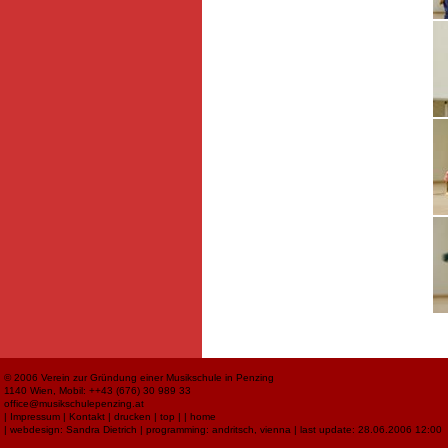
© 2006
Verein zur Gründung einer Musikschule in Penzing
1140 Wien, Mobil: ++43 (676) 30 989 33
office@musikschulepenzing.at
|
Impressum
|
Kontakt
|
drucken
|
top
|
|
home
| webdesign:
Sandra Dietrich
| programming:
andritsch, vienna
| last update: 28.06.2006 12:00