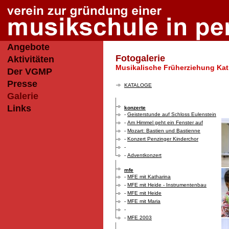
Angebote
Fotogalerie
Aktivitäten
Musikalische Früherziehung Kat
Der VGMP
Presse
KATALOGE
Galerie
Links
konzerte
-
Geisterstunde auf Schloss Eulenstein
-
Am Himmel geht ein Fenster auf
-
Mozart: Bastien und Bastienne
-
Konzert Penzinger Kinderchor
-
-
Adventkonzert
mfe
-
MFE mit Katharina
-
MFE mit Heide - Instrumentenbau
-
MFE mit Heide
-
MFE mit Maria
-
-
MFE 2003