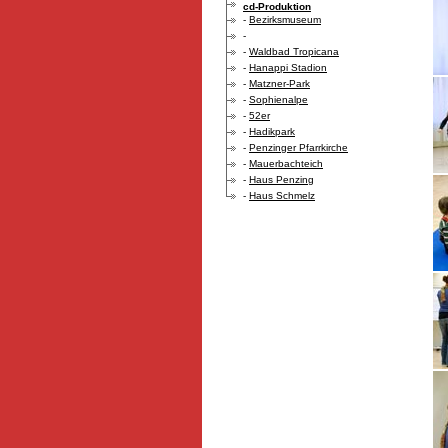
cd-Produktion
-
Bezirksmuseum
-
-
Waldbad Tropicana
-
Hanappi Stadion
-
Matzner-Park
-
Sophienalpe
-
52er
-
Hadikpark
-
Penzinger Pfarrkirche
-
Mauerbachteich
-
Haus Penzing
-
Haus Schmelz