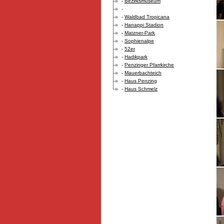
-
Bezirksmuseum
-
-
Waldbad Tropicana
-
Hanappi Stadion
-
Matzner-Park
-
Sophienalpe
-
52er
-
Hadikpark
-
Penzinger Pfarrkirche
-
Mauerbachteich
-
Haus Penzing
-
Haus Schmelz