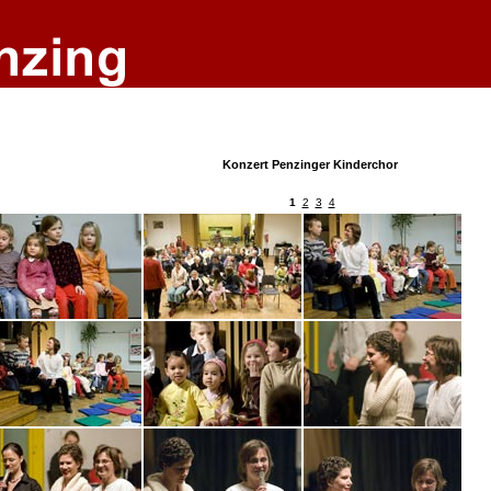
Konzert Penzinger Kinderchor
1
2
3
4