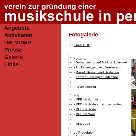
Angebote
Fotogalerie
Aktivitäten
Der VGMP
KATALOGE
Presse
Galerie
konzerte
-
Geisterstunde auf Schloss Eulenstein
Links
-
Am Himmel geht ein Fenster auf
-
Mozart: Bastien und Bastienne
-
Konzert Penzinger Kinderchor
-
-
Adventkonzert
mfe
-
MFE mit Katharina
-
MFE mit Heide - Instrumentenbau
-
MFE mit Heide
-
MFE mit Maria
-
-
MFE 2003
cd-Produktion